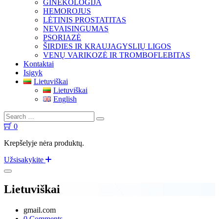
GINEKOLOGIJA
HEMOROJUS
LĖTINIS PROSTATITAS
NEVAISINGUMAS
PSORIAZĖ
ŠIRDIES IR KRAUJAGYSLIŲ LIGOS
VENŲ VARIKOZĖ IR TROMBOFLEBITAS
Kontaktai
Isigyk
Lietuviškai
Lietuviškai
English
Search
Search
for:
0
Krepšelyje nėra produktų.
Užsisakykite
Lietuviškai
gmail.com
0 Comments