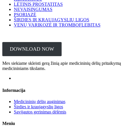
LĖTINIS PROSTATITAS
NEVAISINGUMAS
PSORIAZĖ
ŠIRDIES IR KRAUJAGYSLIŲ LIGOS
VENŲ VARIKOZĖ IR TROMBOFLEBITAS
DOWNLOAD NOW
Mes siekiame skleisti gerą žinią apie medicininių dėlių pritaikymą
medicininiams tikslams.
Informacija
Medicininių dėlių auginimas
Širdies ir kraujagyslių ligos
Savijautos gerinimas dėlėmis
Meniu