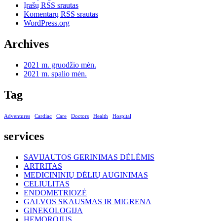
Įrašų RSS srautas
Komentarų RSS srautas
WordPress.org
Archives
2021 m. gruodžio mėn.
2021 m. spalio mėn.
Tag
Adventures
Cardiac
Care
Doctors
Health
Hospital
services
SAVIJAUTOS GERINIMAS DĖLĖMIS
ARTRITAS
MEDICININIŲ DĖLIŲ AUGINIMAS
CELIULITAS
ENDOMETRIOZĖ
GALVOS SKAUSMAS IR MIGRENA
GINEKOLOGIJA
HEMOROJUS