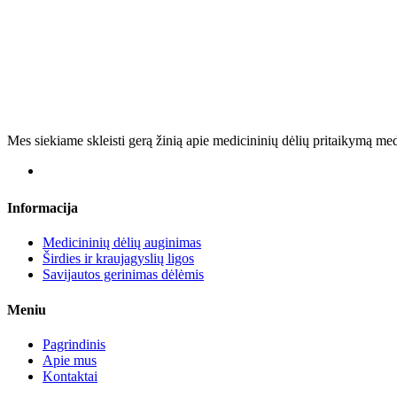
Mes siekiame skleisti gerą žinią apie medicininių dėlių pritaikymą me
Informacija
Medicininių dėlių auginimas
Širdies ir kraujagyslių ligos
Savijautos gerinimas dėlėmis
Meniu
Pagrindinis
Apie mus
Kontaktai