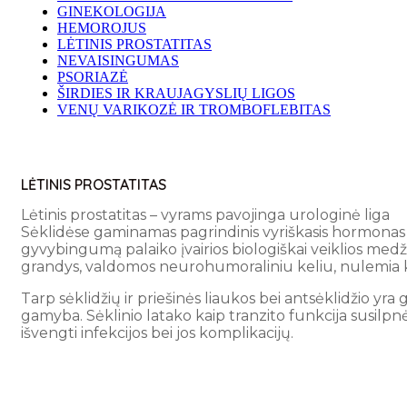
GINEKOLOGIJA
HEMOROJUS
LĖTINIS PROSTATITAS
NEVAISINGUMAS
PSORIAZĖ
ŠIRDIES IR KRAUJAGYSLIŲ LIGOS
VENŲ VARIKOZĖ IR TROMBOFLEBITAS
LĖTINIS PROSTATITAS
Lėtinis prostatitas – vyrams pavojinga urologinė liga
Sėklidėse gaminamas pagrindinis vyriškasis hormonas –
gyvybingumą palaiko įvairios biologiškai veiklios medž
grandys, valdomos neurohumoraliniu keliu, nulemia k
Tarp sėklidžių ir priešinės liaukos bei antsėklidžio yr
gamyba. Sėklinio latako kaip tranzito funkcija susilpn
išvengti infekcijos bei jos komplikacijų.