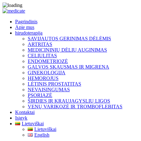
Pagrindinis
Apie mus
hirudoterapija
SAVIJAUTOS GERINIMAS DĖLĖMIS
ARTRITAS
MEDICININIŲ DĖLIŲ AUGINIMAS
CELIULITAS
ENDOMETRIOZĖ
GALVOS SKAUSMAS IR MIGRENA
GINEKOLOGIJA
HEMOROJUS
LĖTINIS PROSTATITAS
NEVAISINGUMAS
PSORIAZĖ
ŠIRDIES IR KRAUJAGYSLIŲ LIGOS
VENŲ VARIKOZĖ IR TROMBOFLEBITAS
Kontaktai
Isigyk
Lietuviškai
Lietuviškai
English