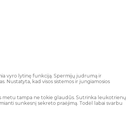
ia vyro lytinę funkciją. Spermijų judrumą ir
s. Nustatyta, kad visos sistemos ir jungiamosios
kcijos metu tampa ne tokie glaudūs. Sutrinka leukotrienų
emianti sunkesnį sekreto praėjimą. Todėl labai svarbu