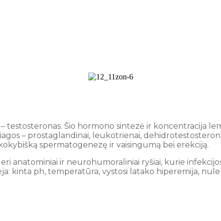
 testosteronas. Šio hormono sintezė ir koncentracija lem
iagos – prostaglandinai, leukotrienai, dehidrotestosterona
okybišką spermatogenezę ir vaisingumą bei erekciją.
a geri anatominiai ir neurohumoraliniai ryšiai, kurie infe
ėja: kinta ph, temperatūra, vystosi latako hiperemija, nul