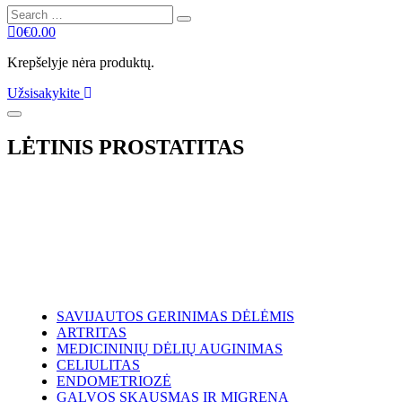
Search
Search
for:
0
€
0.00
Krepšelyje nėra produktų.
Užsisakykite
LĖTINIS PROSTATITAS
SAVIJAUTOS GERINIMAS DĖLĖMIS
ARTRITAS
MEDICININIŲ DĖLIŲ AUGINIMAS
CELIULITAS
ENDOMETRIOZĖ
GALVOS SKAUSMAS IR MIGRENA