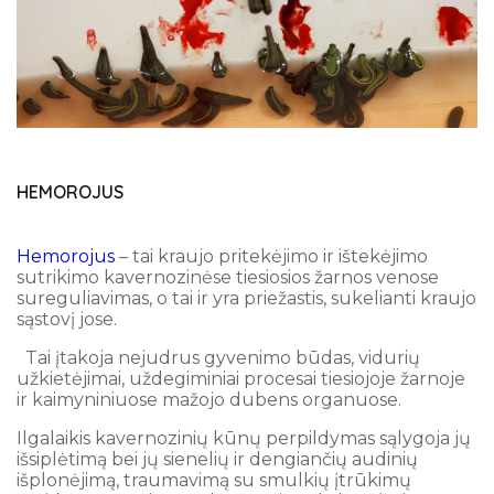
HEMOROJUS
Hemorojus
– tai kraujo pritekėjimo ir ištekėjimo
sutrikimo kavernozinėse tiesiosios žarnos venose
sureguliavimas, o tai ir yra priežastis, sukelianti kraujo
sąstovį jose.
Tai įtakoja nejudrus gyvenimo būdas, vidurių
užkietėjimai, uždegiminiai procesai tiesiojoje žarnoje
ir kaimyniniuose mažojo dubens organuose.
Ilgalaikis kavernozinių kūnų perpildymas sąlygoja jų
išsiplėtimą bei jų sienelių ir dengiančių audinių
išplonėjimą, traumavimą su smulkių įtrūkimų