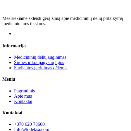
Mes siekiame skleisti gerą žinią apie medicininių dėlių pritaikymą
medicininiams tikslams.
Informacija
Medicininių dėlių auginimas
Širdies ir kraujagyslių ligos
Savijautos gerinimas dėlėmis
Meniu
Pagrindinis
Apie mus
Kontaktai
Kontaktai
+370 620 73600
Info@lodeksa.com