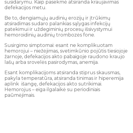
susidarymu. Kaip pasekmė atsiranda kraujavimas
defekacijos metu.
Be to, dengiamųjų audinių erozijų ir įtrūkimų
atsiradimas sudaro palankias sąlygas infekcijų
patekimui ir uždegiminių procesų išsivystymui
hemoroidinių audinių trombozės fone.
Susirgimo simptomai: esant ne komplikuotam
hemorojui – niežėjimas, svetimkūnio pojūtis tiesiojoje
žarnoje, defekacijos akto pabaigoje raudono kraujo
lašų arba srovelės pasirodymas, anemija.
Esant komplikacijoms atsiranda stiprus skausmas,
pakyla temperatūra, atsiranda tinimas ir hiperemija
aplink išangę, defekacijos akto sutrikimai.
Hemorojus – eiga ilgalaikė su periodiniais
paūmėjimais.