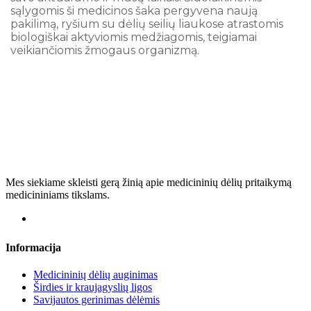
sąlygomis ši medicinos šaka pergyvena naują
pakilimą, ryšium su dėlių seilių liaukose atrastomis
biologiškai aktyviomis medžiagomis, teigiamai
veikiančiomis žmogaus organizmą.
Mes siekiame skleisti gerą žinią apie medicininių dėlių pritaikymą
medicininiams tikslams.
Informacija
Medicininių dėlių auginimas
Širdies ir kraujagyslių ligos
Savijautos gerinimas dėlėmis