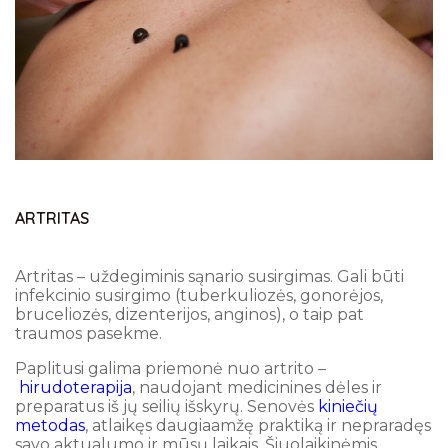
ARTRITAS
Artritas – uždegiminis sąnario susirgimas. Gali būti
infekcinio susirgimo (tuberkuliozės, gonorėjos,
bruceliozės, dizenterijos, anginos), o taip pat
traumos pasekme.
Paplitusi galima priemonė nuo artrito –
hirudoterapija
, naudojant medicinines dėles ir
preparatus iš jų seilių išskyrų. Senovės
kiniečių
metodas
, atlaikęs daugiaamžę praktiką ir nepraradęs
savo aktualumo ir mūsų laikais. Šiuolaikinėmis