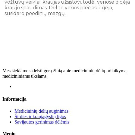
vožtuvų veiklai, kraujas užsistovi, todėl venose didėja
kraujo spaudimas. Dėl to venos plečiasi, ilgėja,
susidaro poodinių mazgų.
Mes siekiame skleisti gerą žinią apie medicininių dėlių pritaikymą
medicininiams tikslams.
Informacija
Medicininių dėlių auginimas
Širdies ir kraujagyslių ligos
Savijautos gerinimas dėlėmis
Meniu