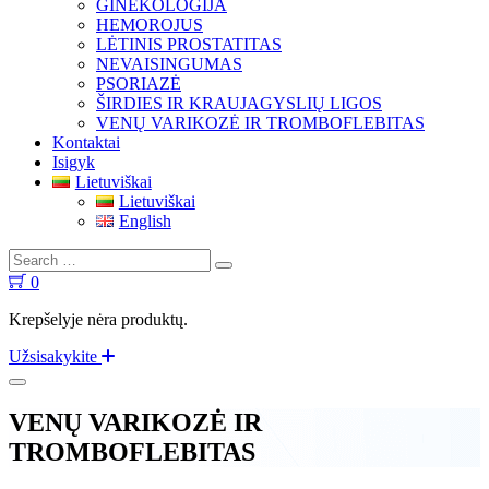
GINEKOLOGIJA
HEMOROJUS
LĖTINIS PROSTATITAS
NEVAISINGUMAS
PSORIAZĖ
ŠIRDIES IR KRAUJAGYSLIŲ LIGOS
VENŲ VARIKOZĖ IR TROMBOFLEBITAS
Kontaktai
Isigyk
Lietuviškai
Lietuviškai
English
0
Krepšelyje nėra produktų.
Užsisakykite
VENŲ VARIKOZĖ IR
TROMBOFLEBITAS