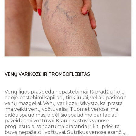
VENŲ VARIKOZĖ IR TROMBOFLEBITAS
Venų ligos prasideda nepastebimai. Iš pradžių kojų
odoje pastebimi kapiliarų tinkliukai, vėliau pasirodo
venų mazgeliai. Venų varikozė išsivysto, kai prastai
ima veikti venų vožtuvėliai. Tuomet venose ima
didėti spaudimas, o dėl šio spaudimo dar labiau
pažeidžiami vožtuvai. Kraujo sąstovis venose
progresuoja, sandarumą praranda ir kiti, prieš tai
buvę nepažeisti, vožtuvai. Sutrikus venose esančių