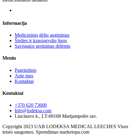
Informacija
Medicininių dėlių auginimas
Širdies ir kraujagyslių ligos
Savijautos gerinimas dėlėmis
Meniu
Pagrindinis
Apie mus
Kontaktai
Kontaktai
+370 620 73600
Info@lodeksa.com
Liucinavo k., LT-69168 Marijampolės sav.
Copyright 2023 UAB LODEKSA MEDICAL LEECHES Visos
teisės saugomos. Sprendimas marketopa.com