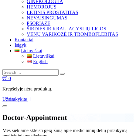
GINEKOLOGIJA
HEMOROJUS
LĖTINIS PROSTATITAS
NEVAISINGUMAS
PSORIAZĖ
ŠIRDIES IR KRAUJAGYSLIŲ LIGOS
VENŲ VARIKOZĖ IR TROMBOFLEBITAS
Kontaktai
Isigyk
Lietuviškai
Lietuviškai
English
Search
Search
for:
0
Krepšelyje nėra produktų.
Užsisakykite
Doctor-Appointment
Mes siekiame skleisti gerą žinią apie medicininių dėlių pritaikymą
medicininiams tikslams.